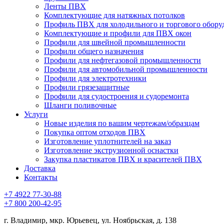
Ленты ПВХ
Комплектующие для натяжных потолков
Профиль ПВХ для холодильного и торгового обору
Комплектующие и профили для ПВХ окон
Профили для швейной промышленности
Профили общего назначения
Профили для нефтегазовой промышленности
Профили для автомобильной промышленности
Профили для электротехники
Профили грязезащитные
Профили для судостроения и судоремонта
Шланги поливочные
Услуги
Новые изделия по вашим чертежам/образцам
Покупка оптом отходов ПВХ
Изготовление уплотнителей на заказ
Изготовление экструзионной оснастки
Закупка пластикатов ПВХ и красителей ПВХ
Доставка
Контакты
+7 4922 77-30-88
+7 800 200-42-95
г. Владимир, мкр. Юрьевец, ул. Ноябрьская, д. 138